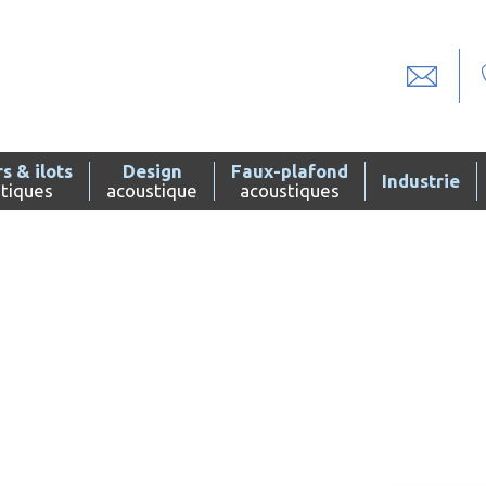
s & ilots
Design
Faux-plafond
Industrie
tiques
acoustique
acoustiques