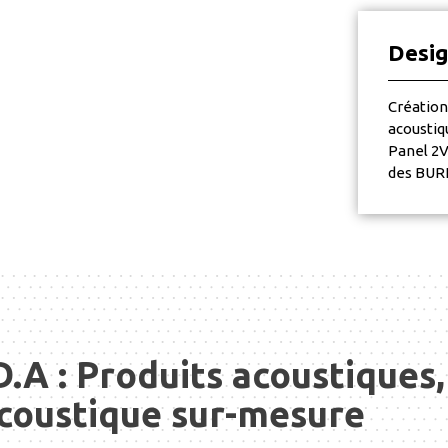
Desig
Créatio
acoustiq
Panel 2V
des BU
D.A : Produits acoustiques,
coustique sur-mesure