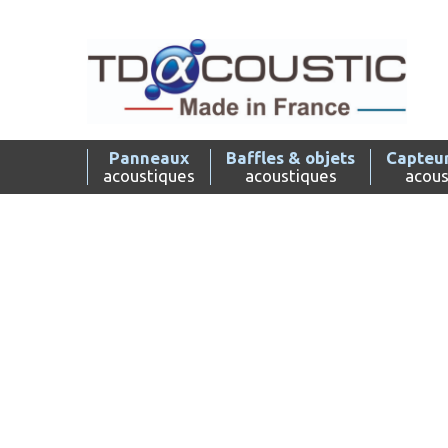
Skip
to
content
Panneaux
Baffles & objets
Capteur
acoustiques
acoustiques
acous