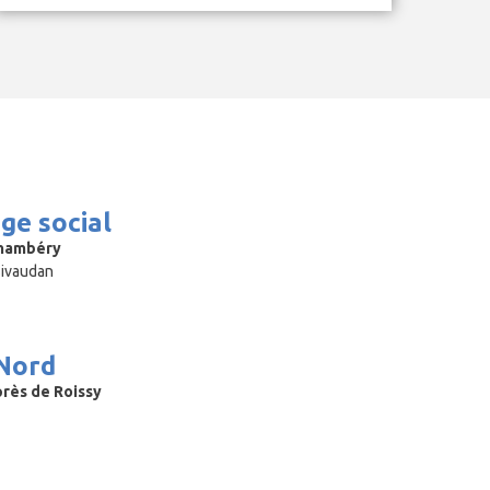
ège social
Chambéry
sivaudan
Nord
près de Roissy