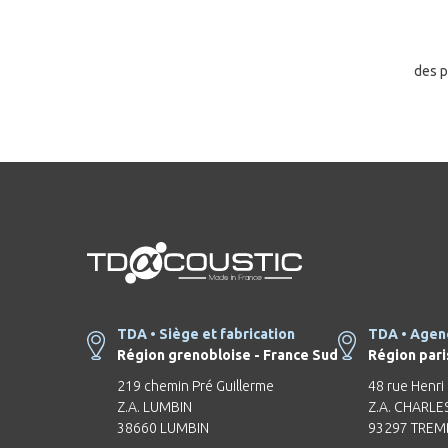
des p
TDA • Siège et fabrication
TDA • Agen
Région grenobloise - France Sud
Région pari
219 chemin Pré Guillerme
48 rue Henri
Z.A. LUMBIN
Z.A. CHARLE
38660 LUMBIN
93297 TREM