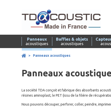
Skip
to
content
Panneaux
Baffles & objets
Capteur
acoustiques
acoustiques
acous
>
Panneaux acoustiques
Panneaux acoustiqu
La société TDA conçoit et fabrique des absorbants acoustiq
résines aminoplast, le PET (issu de la filière de récupérati
Nous pouvons découper, perforer, coller, peindre, imprimer