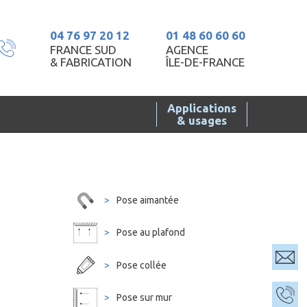
04 76 97 20 12
01 48 60 60 60
FRANCE SUD
AGENCE
& FABRICATION
ÎLE-DE-FRANCE
Applications
& usages
Pose aimantée
Pose au plafond
Pose collée
Pose sur mur