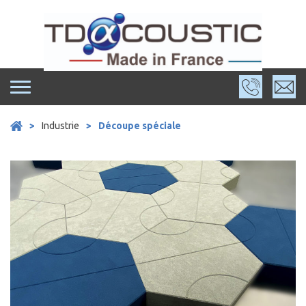
Skip
to
content
>
Industrie
>
Découpe spéciale