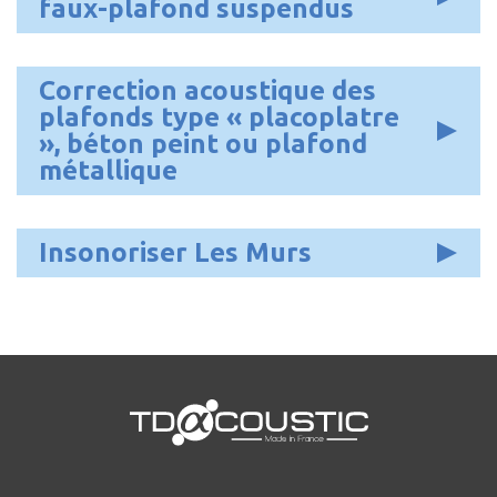
faux-plafond suspendus
Correction acoustique des
plafonds type « placoplatre
», béton peint ou plafond
métallique
Insonoriser Les Murs